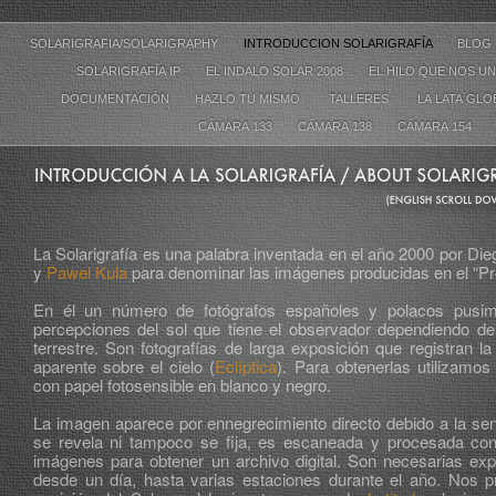
SOLARIGRAFIA/SOLARIGRAPHY
INTRODUCCION SOLARIGRAFÍA
BLO
SOLARIGRAFÍA IP
EL INDALO SOLAR 2008
EL HILO QUE NOS UN
DOCUMENTACIÓN
HAZLO TU MISMO
TALLERES
LA LATA GL
CÁMARA 133
CÁMARA 138
CÁMARA 154
La Solarigrafía es una palabra inventada en el año 2000 por Di
y
Pawel Kula
para denominar las imágenes producidas en el “Pro
En él un número de fotógrafos españoles y polacos pusimo
percepciones del sol que tiene el observador dependiendo de 
terrestre. Son fotografías de larga exposición que registran l
aparente sobre el cielo (
Eclíptica
). Para obtenerlas utilizam
con papel fotosensible en blanco y negro.
La imagen aparece por ennegrecimiento directo debido a la sens
se revela ni tampoco se fija, es escaneada y procesada co
imágenes para obtener un archivo digital. Son necesarias ex
desde un día, hasta varias estaciones durante el año. Nos p